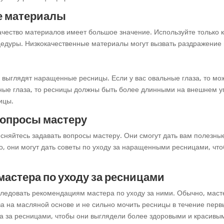
е материалы
ачество материалов имеет большое значение. Используйте только 
цедуры. Низкокачественные материалы могут вызвать раздражение
ак выглядят наращенные ресницы. Если у вас овальные глаза, то м
дные глаза, то ресницы должны быть более длинными на внешнем угл
ицы.
 вопросы мастеру
есняйтесь задавать вопросы мастеру. Они смогут дать вам полезн
о, они могут дать советы по уходу за наращенными ресницами, чт
мастера по уходу за ресницами
 следовать рекомендациям мастера по уходу за ними. Обычно, мас
а на масляной основе и не сильно мочить ресницы в течение первы
да за ресницами, чтобы они выглядели более здоровыми и красивы