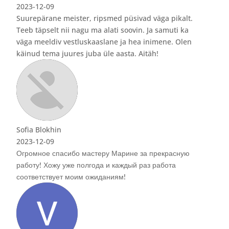
kalt.
i ka
 Olen
сную