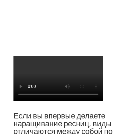
Любое наращивание – это крепление искусственного
волоска или нескольких к натуральному. В результате
увеличивается объем и длина ресниц, что делает
взгляд более выразительным. Чтобы добиться такого
эффекта не понадобится тушь – да и с ее помощью
это не удастся.
Если вы впервые делаете
наращивание ресниц, виды
отличаются между собой по