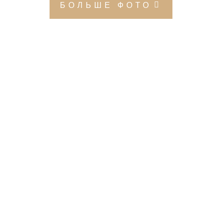
БОЛЬШЕ ФОТО
Создай образ своей мечты!
Будь яркой 24/7